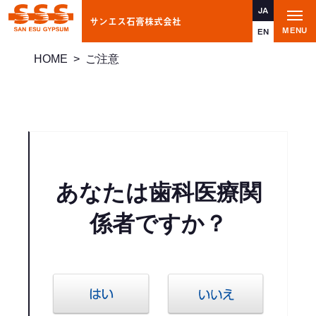
JA
サンエス石膏株式会社
t
MENU
o
EN
g
g
HOME
>
ご注意
l
e
n
a
v
i
g
a
t
i
o
n
あなたは歯科医療関
係者ですか？