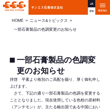
JA
サンエス石膏株式会社
t
MENU
o
EN
g
g
HOME
>
ニュース&トピックス
>
l
e
n
一部石膏製品の色調変更のお知らせ
a
v
i
g
a
t
i
一部石膏製品の色調変
o
n
更のお知らせ
拝啓 平素より格別のご高配を賜り、厚く御礼申し
上げます。
さて、下記の通り一部石膏製品の色調を変更する
こととなりました。現在使用している色粉の原材料
（アンチモン）が、主たる輸出国である中国におい