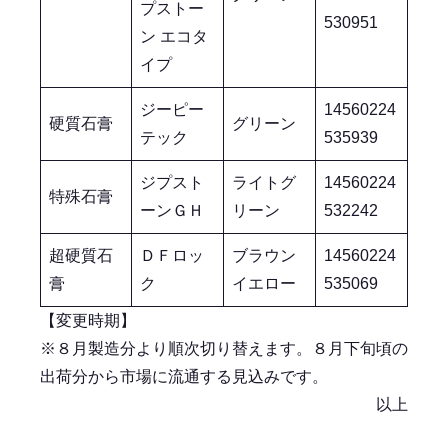
プストー
530951
ン エコタ
イプ
ジーピー
14560224
硬質石膏
グリーン
テック
535939
ジプスト
ライトグ
14560224
特殊石膏
ーンＧＨ
リーン
532242
超硬質石
ＤＦロッ
ブラウン
14560224
膏
ク
イエロー
535069
【変更時期】
※８月製造分より順次切り替えます。８月下旬頃の
出荷分から市場に流通する見込みです。
以上