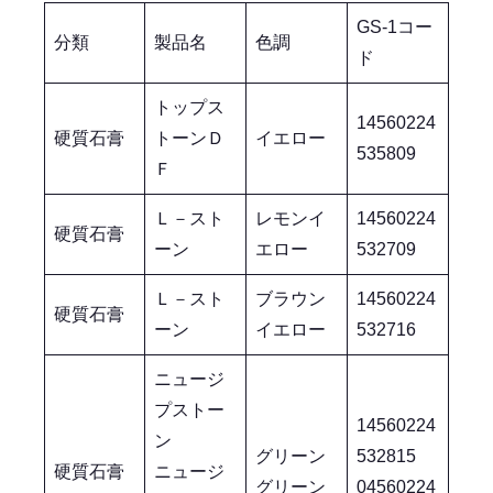
GS-1コー
分類
製品名
色調
ド
トップス
14560224
硬質石膏
トーンＤ
イエロー
535809
Ｆ
Ｌ－スト
レモンイ
14560224
硬質石膏
ーン
エロー
532709
Ｌ－スト
ブラウン
14560224
硬質石膏
ーン
イエロー
532716
ニュージ
プストー
14560224
ン
グリーン
532815
硬質石膏
ニュージ
グリーン
04560224