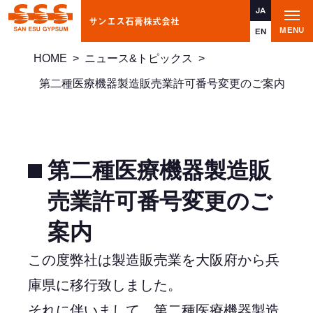
JA
サンエス石膏株式会社
t
MENU
o
EN
g
g
HOME
>
ニュース&トピックス
>
l
e
n
第二種医療機器製造販売業許可番号変更のご案内
a
v
i
g
a
t
i
第二種医療機器製造販
o
n
売業許可番号変更のご
案内
この度弊社は製造販売業を大阪府から兵
庫県に移行致しました。
それに伴いまして、第二種医療機器製造