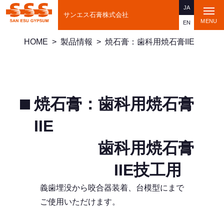
JA
t
サンエス石膏株式会社
o
MENU
EN
g
g
HOME
>
製品情報
>
焼石膏：歯科用焼石膏IIE
l
e
n
a
v
i
g
a
焼石膏：歯科用焼石膏
t
i
o
IIE
n
歯科用焼石膏
IIE技工用
義歯埋没から咬合器装着、台模型にまで
ご使用いただけます。