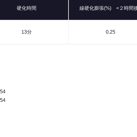
硬化時間
線硬化膨張(%) <２時間
13分
0.25
54
54