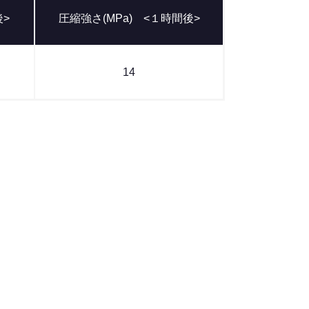
後>
圧縮強さ(MPa) <１時間後>
14