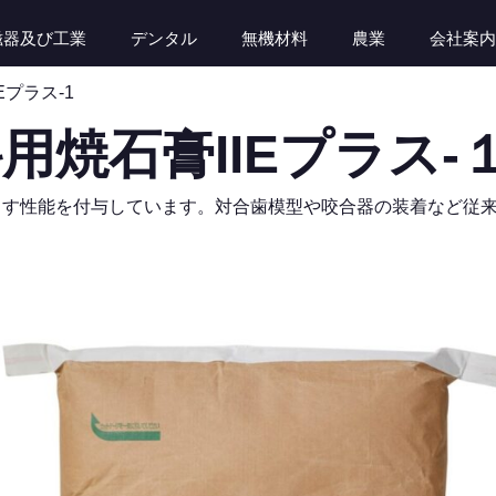
磁器及び工業
デンタル
無機材料
農業
会社案内
Eプラス-1
用焼石膏IIEプラス-
こす性能を付与しています。対合歯模型や咬合器の装着など従