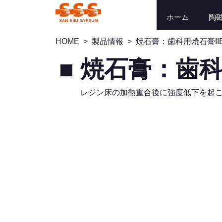
ホーム
陶
HOME
>
製品情報
>
焼石膏：歯科用焼石膏II
焼石膏：歯科
レジン床の加熱重合後に強度低下を起