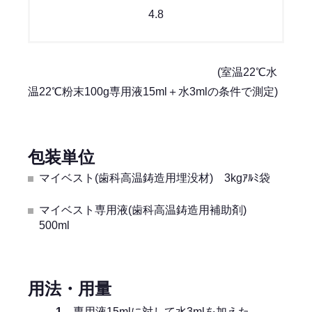
4.8
(室温22℃水
温22℃粉末100g専用液15ml＋水3mlの条件で測定)
包装単位
マイベスト(歯科高温鋳造用埋没材) 3kgｱﾙﾐ袋
マイベスト専用液(歯科高温鋳造用補助剤)
500ml
用法・用量
1．
専用液15mlに対して水3mlを加えた