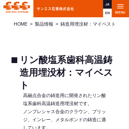
JA
サンエス石膏株式会社
t
MENU
o
EN
g
g
HOME
>
製品情報
>
鋳造用埋没材：マイベスト
l
e
n
a
v
i
g
a
リン酸塩系歯科高温鋳
t
i
o
造用埋没材：マイベス
n
ト
高融点合金の鋳造用に開発されたリン酸
塩系歯科高温鋳造用埋没材です。
ノンプレシャス合金のクラウン、ブリッ
ジ、インレー、メタルボンドの鋳造に適
しています。