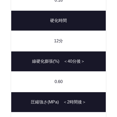
0.18
硬化時間
12分
線硬化膨張(%) ＜40分後＞
0.60
圧縮強さ(MPa) ＜2時間後＞