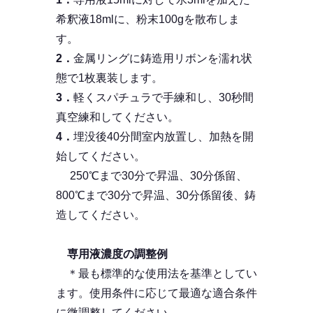
希釈液18mlに、粉末100gを散布しま
す。
2．
金属リングに鋳造用リボンを濡れ状
態で1枚裏装します。
3．
軽くスパチュラで手練和し、30秒間
真空練和してください。
4．
埋没後40分間室内放置し、加熱を開
始してください。
250℃まで30分で昇温、30分係留、
800℃まで30分で昇温、30分係留後、鋳
造してください。
専用液濃度の調整例
＊最も標準的な使用法を基準としてい
ます。使用条件に応じて最適な適合条件
に微調整してください。