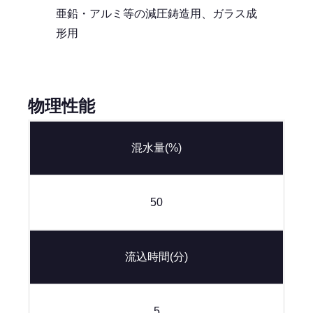
亜鉛・アルミ等の減圧鋳造用、ガラス成
形用
物理性能
混水量(%)
50
流込時間(分)
5