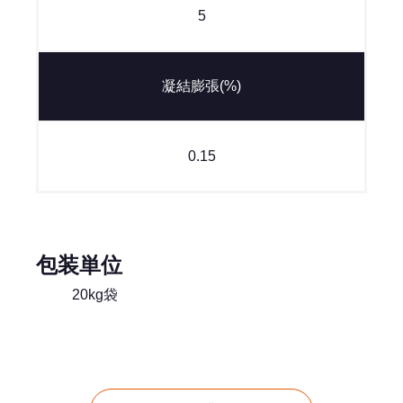
5
凝結膨張(%)
0.15
包装単位
20kg袋