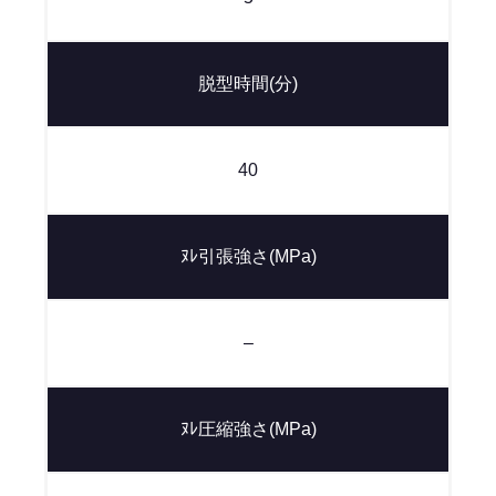
脱型時間(分)
40
ﾇﾚ引張強さ(MPa)
–
ﾇﾚ圧縮強さ(MPa)