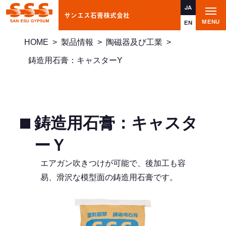
JA
サンエス石膏株式会社
t
MENU
o
EN
g
g
HOME
>
製品情報
>
陶磁器及び工業
>
l
e
n
鋳造用石膏：キャスターY
a
v
i
g
a
t
i
鋳造用石膏：キャスタ
o
n
ーＹ
エアガン吹きつけが可能で、後加工も容
易、滑沢な模型面の鋳造用石膏です。