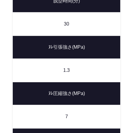
脱型時間(分)
30
ﾇﾚ引張強さ(MPa)
1.3
ﾇﾚ圧縮強さ(MPa)
7