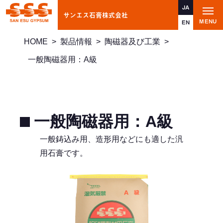
JA
サンエス石膏株式会社
t
MENU
o
EN
g
g
HOME
>
製品情報
>
陶磁器及び工業
>
l
e
n
一般陶磁器用：A級
a
v
i
g
a
t
i
一般陶磁器用：A級
o
n
一般鋳込み用、造形用などにも適した汎
用石膏です。