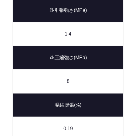
ﾇﾚ引張強さ(MPa)
1.4
ﾇﾚ圧縮強さ(MPa)
8
凝結膨張(%)
0.19