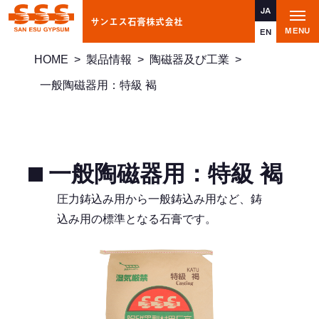
JA
サンエス石膏株式会社
t
MENU
o
EN
g
g
HOME
>
製品情報
>
陶磁器及び工業
>
l
e
n
一般陶磁器用：特級 褐
a
v
i
g
a
t
i
一般陶磁器用：特級 褐
o
n
圧力鋳込み用から一般鋳込み用など、鋳
込み用の標準となる石膏です。