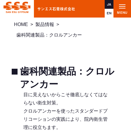
JA
サンエス石膏株式会社
t
MENU
o
EN
g
g
HOME
>
製品情報
>
l
e
n
歯科関連製品：クロルアンカー
a
v
i
g
a
t
i
歯科関連製品：クロル
o
n
アンカー
目に見えないからこそ徹底しなくてはな
らない衛生対策。
クロルアンカーを使ったスタンダードプ
リコーションの実践により、院内衛生管
理に役立ちます。