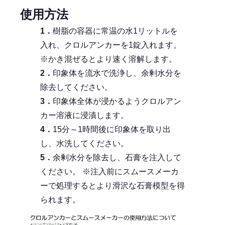
使用方法
1．
樹脂の容器に常温の水1リットルを
入れ、クロルアンカーを1錠入れます。
※かき混ぜるとより速く溶解します。
2．
印象体を流水で洗浄し、余剰水分を
除去してください。
3．
印象体全体が浸かるようクロルアン
カー溶液に浸漬します。
4．
15分～1時間後に印象体を取り出
し、水洗してください。
5．
余剰水分を除去し、石膏を注入して
ください。 ※注入前にスムースメーカ
ーで処理するとより滑沢な石膏模型を得
られます。