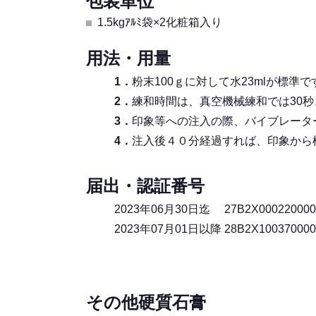
包装単位
1.5kgｱﾙﾐ袋×2化粧箱入り
用法・用量
1．
粉末100ｇに対して水23mlが標
2．
練和時間は、真空機械練和では30秒
3．
印象等への注入の際、バイブレータ
4．
注入後４０分経過すれば、印象から
届出・認証番号
2023年06月30日迄 27B2X000220000
2023年07月01日以降 28B2X100370000
その他硬質石膏