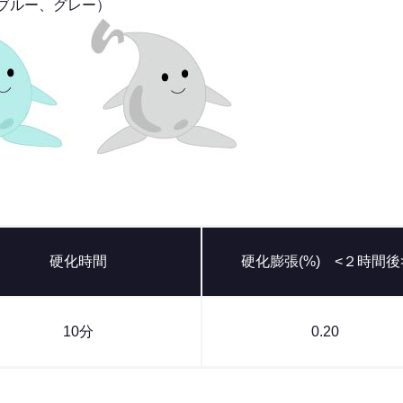
ブルー、グレー）
硬化時間
硬化膨張(%) <２時間後
10分
0.20