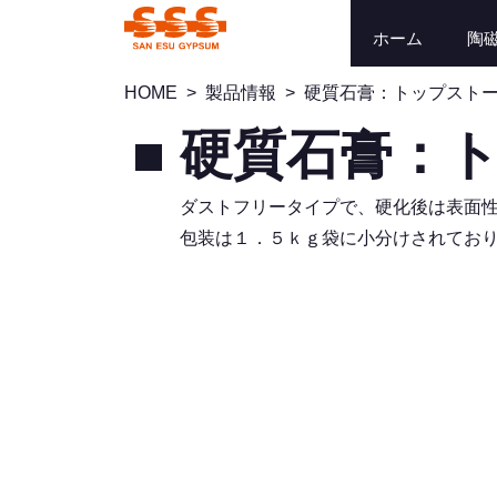
ホーム
陶
HOME
>
製品情報
>
硬質石膏：トップストー
硬質石膏：ト
ダストフリータイプで、硬化後は表面
包装は１．５ｋｇ袋に小分けされてお