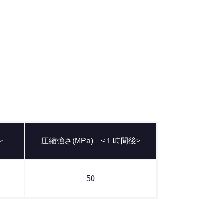
>
圧縮強さ(MPa) <１時間後>
50