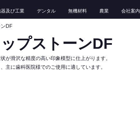
磁器及び工業
デンタル
無機材料
農業
会社案内
ンDF
ップストーンDF
性状が滑沢な精度の高い印象模型に仕上がります。
り、主に歯科医院様でのご使用に適しています。