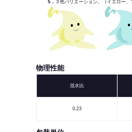
5．
３色バリエーション。（イエロー、
物理性能
混水比
0.23